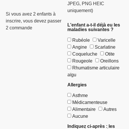
JPEG, PNG HEIC
uniquement)
Si vous avez 2 enfants à
inscrire, vous devez passer
L'enfant a-t-il déjà eu les
2 commande
maladies suivantes ?
Rubéole
Varicelle
Angine
Scarlatine
Coqueluche
Otite
Rougeole
Oreillons
Rhumatisme articulaire
aïgu
Allergies
Asthme
Médicamenteuse
Alimentaire
Autres
Aucune
Indiquez ci-après : les